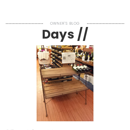
MENU
OWNER'S BLOG
Days //