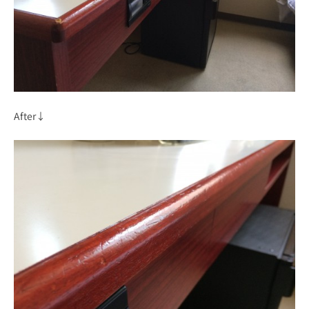
After↓