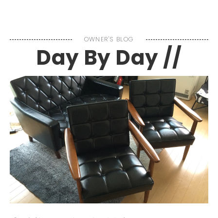
MENU
OWNER'S BLOG
Day By Day //