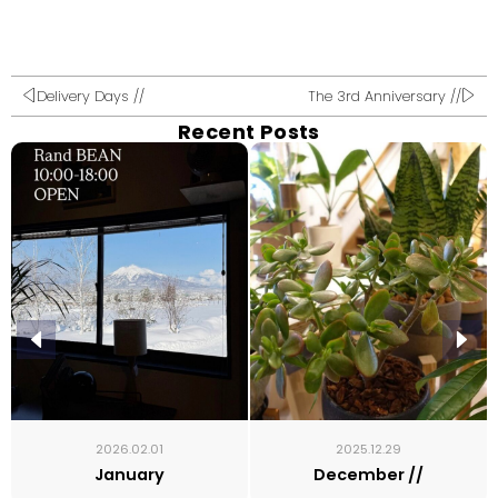
Delivery Days //
The 3rd Anniversary //
Recent Posts
2026.02.01
2025.12.29
January
December //