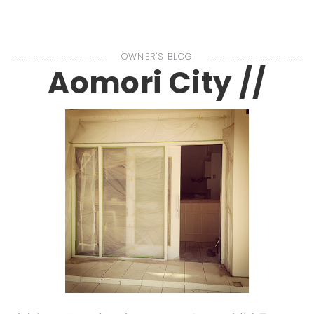
MENU
OWNER'S BLOG
Aomori City //