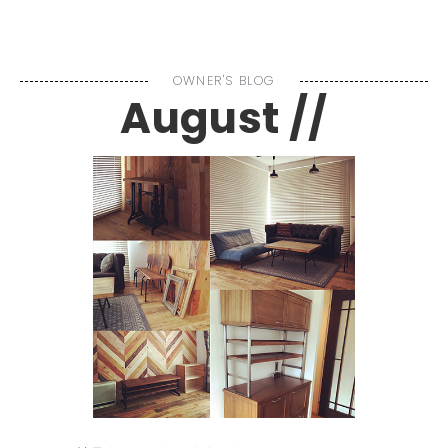
MENU
OWNER'S BLOG
August //