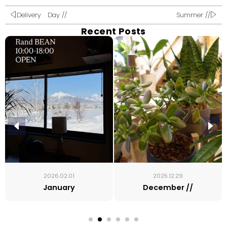
Delivery Day //
Summer //
Recent Posts
2026.02.01
2025.12.29
January
December //