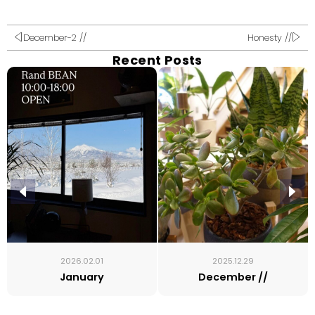
December-2 //
Honesty //
Recent Posts
2026.02.01
2025.12.29
January
December //