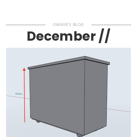
MENU
OWNER'S BLOG
December //