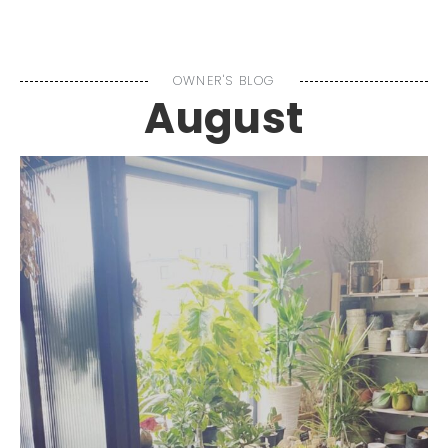
MENU
OWNER'S BLOG
August