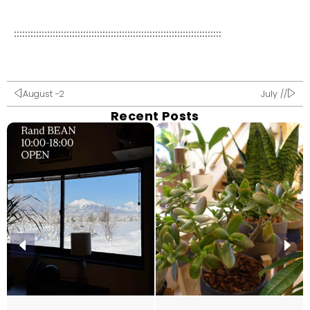
:::::::::::::::::::::::::::::::::::::::::::::::::::::::::::::::::::::::::::
August -2
July //
Recent Posts