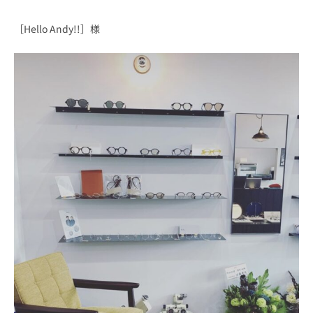
［Hello Andy!!］様