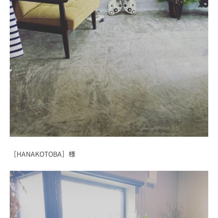
［HANAKOTOBA］様