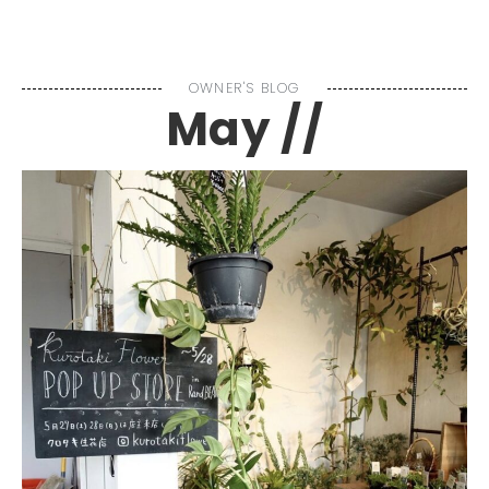
MENU
OWNER'S BLOG
May //