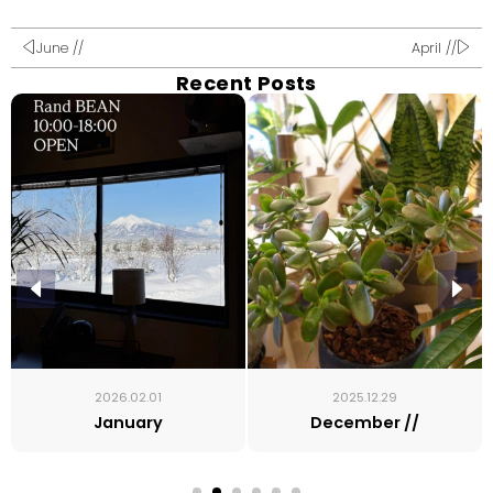
June //
April //
Recent Posts
2026.02.01
2025.12.29
January
December //