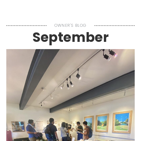
MENU
OWNER'S BLOG
September