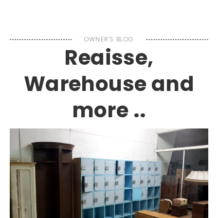
MENU
OWNER'S BLOG
Reaisse,
Warehouse and
more ..