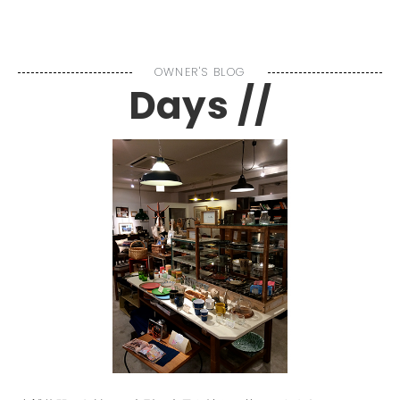
MENU
OWNER'S BLOG
Days //