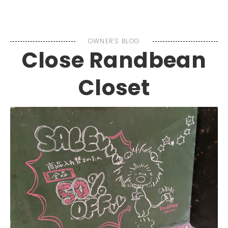
MENU
OWNER'S BLOG
Close Randbean
Closet