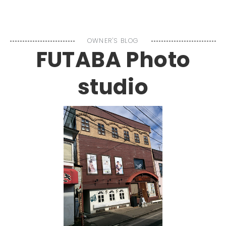
MENU
OWNER'S BLOG
FUTABA Photo
studio