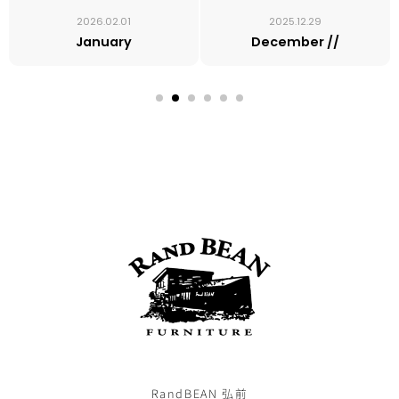
2026.02.01
2025.12.29
January
December //
RandBEAN 弘前