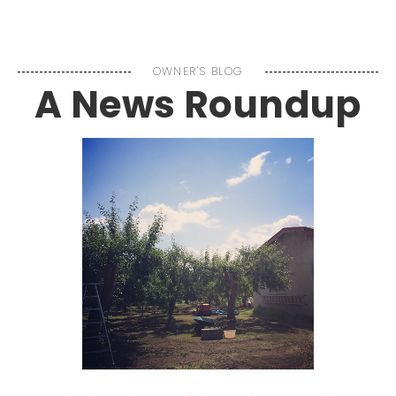
MENU
OWNER'S BLOG
A News Roundup