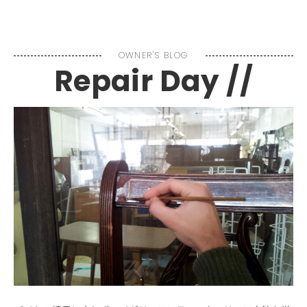
MENU
OWNER'S BLOG
Repair Day //