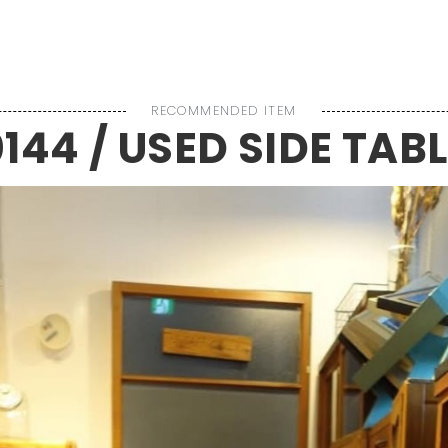
P
ABOUT US
BRAND
SERVICE
BLOG
RECOMMENDED ITEM
144 / USED SIDE TAB