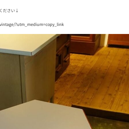
ください↓
nvintage/?utm_medium=copy_link