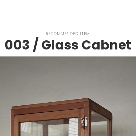
P
ABOUT US
BRAND
SERVICE
BLOG
RECOMMENDED ITEM
003 / Glass Cabnet