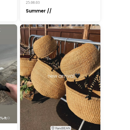
25.08.03
Summer //