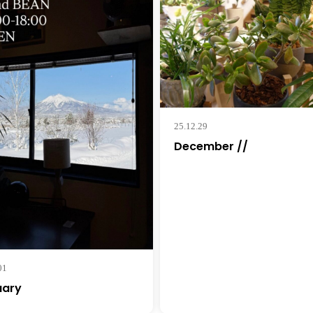
25.12.29
December //
01
uary