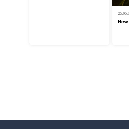
25.05.
New 