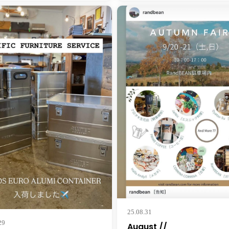
25.08.31
29
August //