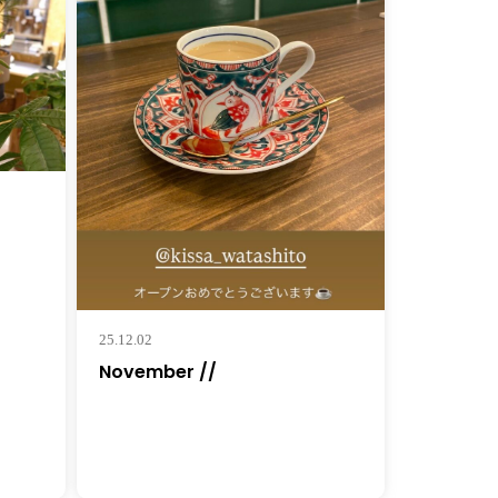
25.12.02
November //